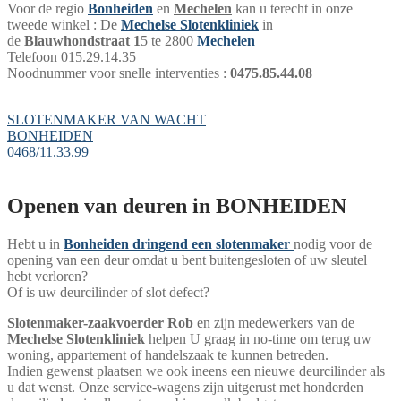
Voor de regio
Bonheiden
en
Mechelen
kan u terecht in onze
tweede winkel : De
Mechelse Slotenkliniek
in
de
Blauwhondstraat 1
5 te 2800
Mechelen
Telefoon 015.29.14.35
Noodnummer voor snelle interventies :
0475.85.44.08
SLOTENMAKER VAN WACHT
BONHEIDEN
0468/11.33.99
Openen van deuren in BONHEIDEN
Hebt u in
Bonheiden
dringend een slotenmaker
nodig voor de
opening van een deur omdat u bent buitengesloten of uw sleutel
hebt verloren?
Of is uw deurcilinder of slot defect?
Slotenmaker-zaakvoerder Rob
en zijn medewerkers van de
Mechelse Slotenkliniek
helpen U graag in no-time om terug uw
woning, appartement of handelszaak te kunnen betreden.
Indien gewenst plaatsen we ook ineens een nieuwe deurcilinder als
u dat wenst. Onze service-wagens zijn uitgerust met honderden