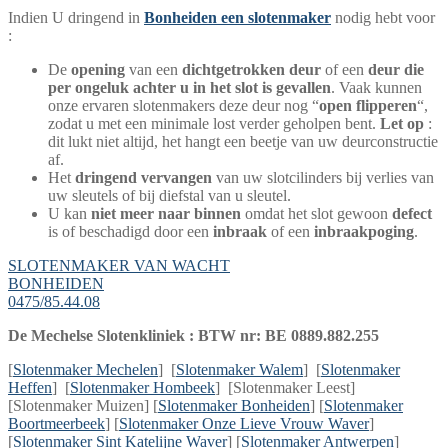
Indien U dringend in
Bonheiden een slotenmaker
nodig hebt voor
:
De
opening
van een
dichtgetrokken deur
of een
deur die
per ongeluk achter u in het slot is gevallen
. Vaak kunnen
onze ervaren slotenmakers deze deur nog “
open flipperen
“,
zodat u met een minimale lost verder geholpen bent.
Let op
:
dit lukt niet altijd, het hangt een beetje van uw deurconstructie
af.
Het
dringend vervangen
van uw slotcilinders bij verlies van
uw sleutels of bij diefstal van u sleutel.
U kan
niet meer naar binnen
omdat het slot gewoon
defect
is of beschadigd door een
inbraak
of een
inbraakpoging
.
SLOTENMAKER VAN WACHT
BONHEIDEN
0475/85.44.08
De Mechelse Slotenkliniek : BTW nr: BE 0889.882.255
[
Slotenmaker Mechelen
] [
Slotenmaker Walem
] [
Slotenmaker
Heffen
] [
Slotenmaker Hombeek
] [Slotenmaker Leest]
[Slotenmaker Muizen] [
Slotenmaker Bonheiden
] [
Slotenmaker
Boortmeerbeek
] [
Slotenmaker Onze Lieve Vrouw Waver
]
[
Slotenmaker Sint Katelijne Waver
] [
Slotenmaker Antwerpen
]