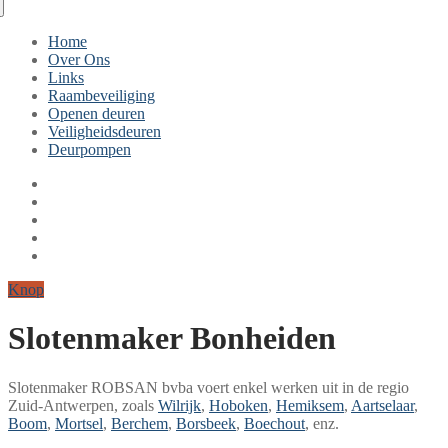
Home
Over Ons
Links
Raambeveiliging
Openen deuren
Veiligheidsdeuren
Deurpompen
Knop
Slotenmaker Bonheiden
Slotenmaker ROBSAN bvba voert enkel werken uit in de regio
Zuid-Antwerpen, zoals
Wilrijk
,
Hoboken
,
Hemiksem
,
Aartselaar
,
Boom
,
Mortsel
,
Berchem
,
Borsbeek
,
Boechout
, enz.