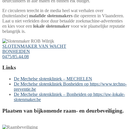
deurcilinders in alle maten en binnen elk budget.
Er circuleren terecht in de media heel wat verhalen over
(buitenlandse)
malafide slotenmakers
die opereren in Vlaanderen.
Laat u niet verleiden door duur betaalde zoekmachine-advertenties
en kies voor een
lokale slotenmaker
voor wie plaatselijke reputatie
belangrijk is.
SLOTENMAKER VAN WACHT
BONHEIDEN
0475/85.44.08
Links
De Mechelse slotenkliniek – MECHELEN
De Mechelse slotenkliniek Bonheiden op https://www.techno-
preventie.be
De Mechelse slotenkliniek – Bonheiden op https://uw-lokale-
slotenmaker.be
Plaatsen van bijkomende raam- en deurbeveiliging.